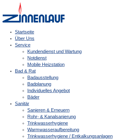
Zum
Inhalt
springen
Startseite
Über Uns
Service
Kundendienst und Wartung
Notdienst
Mobile Heizstation
Bad & Rat
Badausstellung
Badplanung
Individuelles Angebot
Bäder
Sanitär
Sanieren & Erneuern
Rohr- & Kanalsanierung
Trinkwasserhygiene
Warmwasseraufbereitung
Trinkwasserhygiene / Entkalkungsanlagen